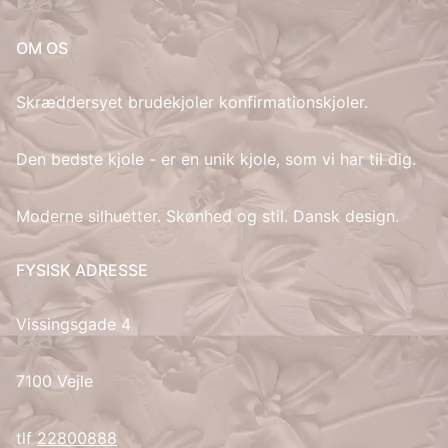
IT
OM OS
LV
Skræddersyet brudekjoler konfirmationskjoler.
LT
Den bedste kjole - er en unik kjole, som vi har til dig.
NO
Moderne silhuetter. Skønhed og stil. Dansk design.
PL
FYSISK ADRESSE
PT
Vissingsgade 4
RU
7100 Vejle
ES
tlf
22800888
SV