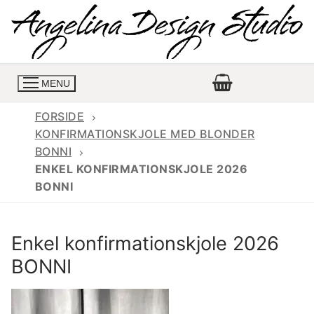
Spring
til
indhold
MENU
FORSIDE
KONFIRMATIONSKJOLE MED BLONDER
BONNI
Konfirmationskjoler
ENKEL KONFIRMATIONSKJOLE 2026
BONNI
Konfirmationskjoler 2026
Konfirmationskjole
Konfirmations buksedragter
Skrædder priser
Enkel konfirmationskjole 2026
Konfirmationskjoler med lange ærmer
Bukser priser
Book en tid
BONNI
Konfirmationskjoler udsalg
Jeans priser
Kontakt
Billige konfirmationskjoler