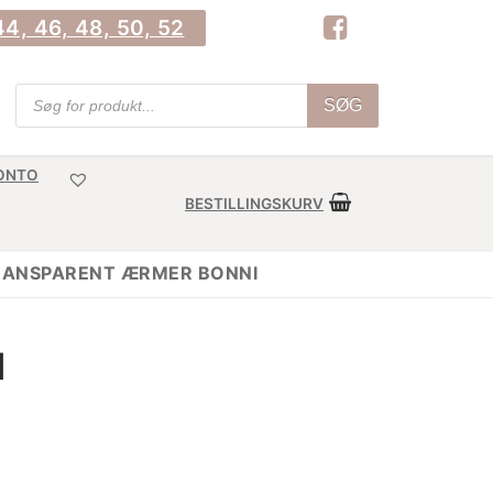
4, 46, 48, 50, 52
Products
SØG
search
KONTO
BESTILLINGSKURV
RANSPARENT ÆRMER BONNI
I