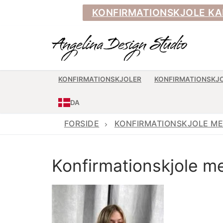
Spring
KONFIRMATIONSKJOLE KAN BE
til
indhold
KONFIRMATIONSKJOLER
KONFIRMATIONSKJ
DA
FORSIDE
KONFIRMATIONSKJOLE ME
Konfirmationskjole 