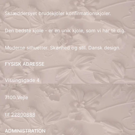
Skræddersyet brudekjoler konfirmationskjoler.
IT
LV
Den bedste kjole - er en unik kjole, som vi har til dig.
LT
Moderne silhuetter. Skønhed og stil. Dansk design.
NO
FYSISK ADRESSE
PL
Vissingsgade 4
PT
7100 Vejle
RU
tlf
22800888
ES
ADMINISTRATION
SV