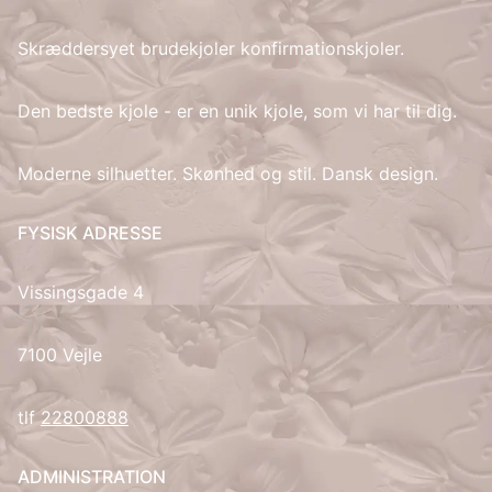
Skræddersyet brudekjoler konfirmationskjoler.
IT
LV
Den bedste kjole - er en unik kjole, som vi har til dig.
LT
Moderne silhuetter. Skønhed og stil. Dansk design.
NO
FYSISK ADRESSE
PL
Vissingsgade 4
PT
7100 Vejle
RU
tlf
22800888
ES
ADMINISTRATION
SV