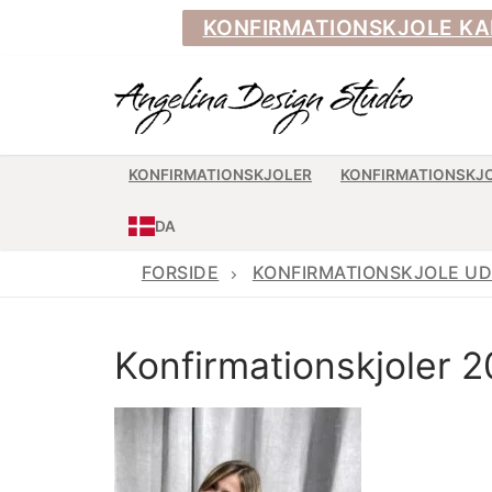
Spring
KONFIRMATIONSKJOLE KAN BE
til
indhold
KONFIRMATIONSKJOLER
KONFIRMATIONSKJ
DA
FORSIDE
KONFIRMATIONSKJOLE UD
Konfirmationskjoler 