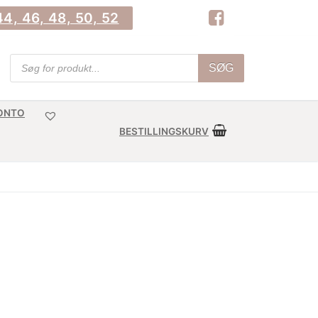
4, 46, 48, 50, 52
Products
SØG
search
KONTO
BESTILLINGSKURV
6