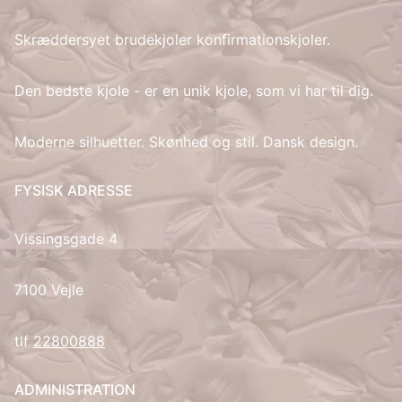
Skræddersyet brudekjoler konfirmationskjoler.
IT
LV
Den bedste kjole - er en unik kjole, som vi har til dig.
LT
Moderne silhuetter. Skønhed og stil. Dansk design.
NO
FYSISK ADRESSE
PL
Vissingsgade 4
PT
7100 Vejle
RU
tlf
22800888
ES
ADMINISTRATION
SV