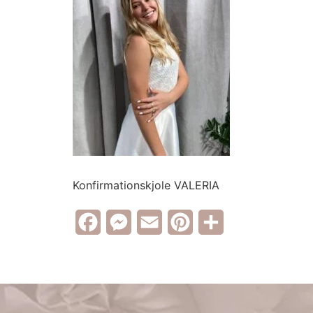
Konfirmationskjole VALERIA
Facebook
Messenger
Email
Pinterest
Share