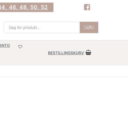
4, 46, 48, 50, 52
Products
SØG
search
KONTO
BESTILLINGSKURV