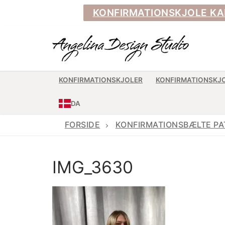
Spring
KONFIRMATIONSKJOLE KAN BE
til
indhold
KONFIRMATIONSKJOLER
KONFIRMATIONSKJ
DA
FORSIDE
KONFIRMATIONSBÆLTE PA
IMG_3630