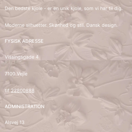
Den bedste kjole - er en unik kjole, som vi har til dig.
IT
Moderne silhuetter. Skønhed og stil. Dansk design.
LV
FYSISK ADRESSE
LT
Vissingsgade 4
NO
PL
7100 Vejle
PT
tlf
22800888
RU
ADMINISTRATION
ES
Alsvej 13
SV