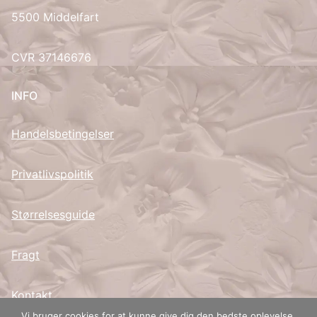
5500 Middelfart
UK
CVR 37146676
INFO
Handelsbetingelser
Privatlivspolitik
Størrelsesguide
Fragt
Kontakt
Vi bruger cookies for at kunne give dig den bedste oplevelse.