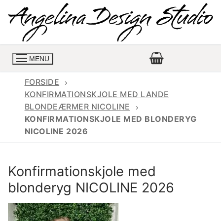
Spring
til
indhold
MENU
FORSIDE
KONFIRMATIONSKJOLE MED LANDE
BLONDEÆRMER NICOLINE
Konfirmationskjoler
KONFIRMATIONSKJOLE MED BLONDERYG
NICOLINE 2026
Konfirmationskjoler 2026
Konfirmationskjole
Konfirmations buksedragter
Skrædder priser
Konfirmationskjole med
Konfirmationskjoler med lange ærmer
Bukser priser
Book en tid
blonderyg NICOLINE 2026
Konfirmationskjoler udsalg
Jeans priser
Kontakt
Billige konfirmationskjoler