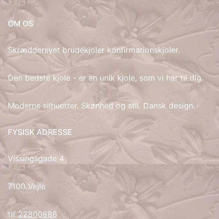
IT
OM OS
LV
Skræddersyet brudekjoler konfirmationskjoler.
LT
Den bedste kjole - er en unik kjole, som vi har til dig.
NO
Moderne silhuetter. Skønhed og stil. Dansk design.
PL
FYSISK ADRESSE
PT
Vissingsgade 4
RU
7100 Vejle
ES
tlf
22800888
SV