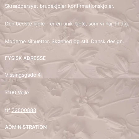
Skræddersyet brudekjoler konfirmationskjoler.
IT
Den bedste kjole - er en unik kjole, som vi har til dig.
LV
Moderne silhuetter. Skønhed og stil. Dansk design.
LT
FYSISK ADRESSE
NO
Vissingsgade 4
PL
PT
7100 Vejle
RU
tlf
22800888
ES
ADMINISTRATION
SV