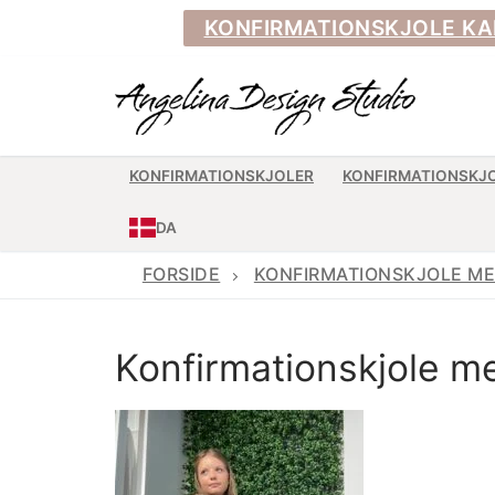
Spring
KONFIRMATIONSKJOLE KAN BE
til
indhold
KONFIRMATIONSKJOLER
KONFIRMATIONSKJ
DA
FORSIDE
KONFIRMATIONSKJOLE M
Konfirmationskjole 