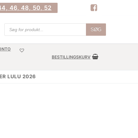
4, 46, 48, 50, 52
Products
SØG
search
KONTO
BESTILLINGSKURV
R LULU 2026