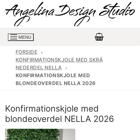
Spring
til
indhold
MENU
FORSIDE
KONFIRMATIONSKJOLE MED SKRÅ
NEDERDEL NELLA
Konfirmationskjoler
KONFIRMATIONSKJOLE MED
BLONDEOVERDEL NELLA 2026
Konfirmationskjoler 2026
Konfirmationskjole
Konfirmations buksedragter
Skrædder priser
Konfirmationskjole med
Konfirmationskjoler med lange ærmer
Bukser priser
Book en tid
blondeoverdel NELLA 2026
Konfirmationskjoler udsalg
Jeans priser
Kontakt
Billige konfirmationskjoler