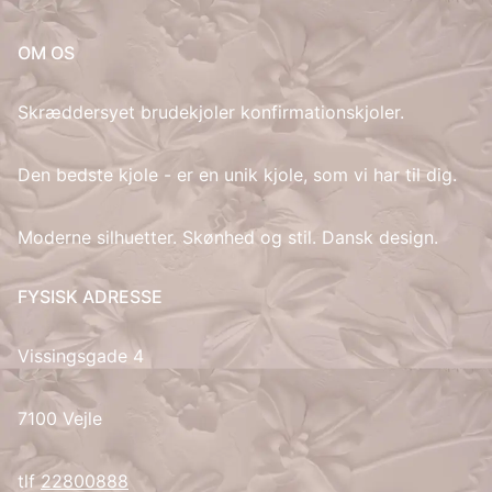
IT
OM OS
LV
Skræddersyet brudekjoler konfirmationskjoler.
LT
Den bedste kjole - er en unik kjole, som vi har til dig.
NO
Moderne silhuetter. Skønhed og stil. Dansk design.
PL
FYSISK ADRESSE
PT
Vissingsgade 4
RU
7100 Vejle
ES
tlf
22800888
SV