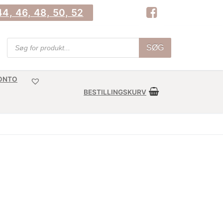
4, 46, 48, 50, 52
Products
SØG
search
KONTO
BESTILLINGSKURV