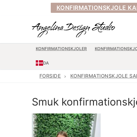
Spring
KONFIRMATIONSKJOLE KAN BE
til
indhold
KONFIRMATIONSKJOLER
KONFIRMATIONSKJ
DA
FORSIDE
KONFIRMATIONSKJOLE S
Smuk konfirmationsk