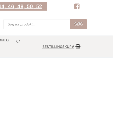
4, 46, 48, 50, 52
Products
SØG
search
KONTO
BESTILLINGSKURV