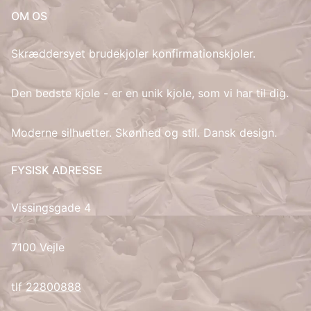
OM OS
IT
Skræddersyet brudekjoler konfirmationskjoler.
LV
Den bedste kjole - er en unik kjole, som vi har til dig.
LT
Moderne silhuetter. Skønhed og stil. Dansk design.
NO
PL
FYSISK ADRESSE
PT
Vissingsgade 4
RU
7100 Vejle
ES
tlf
22800888
SV