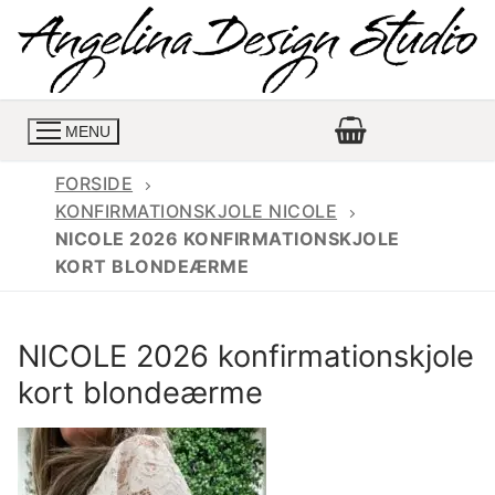
Spring
til
indhold
MENU
FORSIDE
KONFIRMATIONSKJOLE NICOLE
NICOLE 2026 KONFIRMATIONSKJOLE
Konfirmationskjoler
KORT BLONDEÆRME
Konfirmationskjoler 2026
Konfirmationskjole
NICOLE 2026 konfirmationskjole
Konfirmations buksedragter
Skrædder priser
kort blondeærme
Konfirmationskjoler med lange ærmer
Bukser priser
Book en tid
Konfirmationskjoler udsalg
Jeans priser
Kontakt
Billige konfirmationskjoler