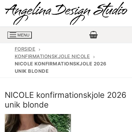
Spring
til
indhold
MENU
FORSIDE
KONFIRMATIONSKJOLE NICOLE
NICOLE KONFIRMATIONSKJOLE 2026
Konfirmationskjoler
UNIK BLONDE
Konfirmationskjoler 2026
Konfirmationskjole
NICOLE konfirmationskjole 2026
Konfirmations buksedragter
Skrædder priser
unik blonde
Konfirmationskjoler med lange ærmer
Bukser priser
Book en tid
Konfirmationskjoler udsalg
Jeans priser
Kontakt
Billige konfirmationskjoler