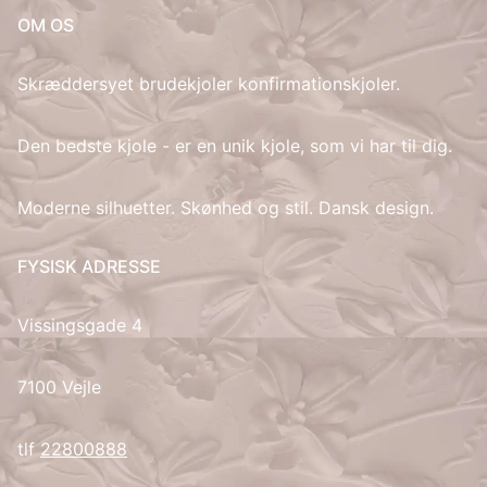
OM OS
IT
Skræddersyet brudekjoler konfirmationskjoler.
LV
Den bedste kjole - er en unik kjole, som vi har til dig.
LT
Moderne silhuetter. Skønhed og stil. Dansk design.
NO
PL
FYSISK ADRESSE
PT
Vissingsgade 4
RU
7100 Vejle
ES
tlf
22800888
SV