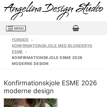
Spring
til
indhold
MENU
FORSIDE
KONFIRMATIONSKJOLE MED BLONDERYG
ESME
Konfirmationskjoler
KONFIRMATIONSKJOLE ESME 2026
MODERNE DESIGN
Konfirmationskjoler 2026
Konfirmationskjole
Konfirmations buksedragter
Skrædder priser
Konfirmationskjole ESME 2026
Konfirmationskjoler med lange ærmer
Bukser priser
Book en tid
moderne design
Konfirmationskjoler udsalg
Jeans priser
Kontakt
Billige konfirmationskjoler