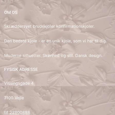
IT
OM OS
LV
Skræddersyet brudekjoler konfirmationskjoler.
LT
Den bedste kjole - er en unik kjole, som vi har til dig.
NO
Moderne silhuetter. Skønhed og stil. Dansk design.
PL
FYSISK ADRESSE
PT
Vissingsgade 4
RU
7100 Vejle
ES
tlf
22800888
SV