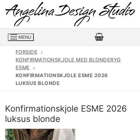
Spring
til
indhold
MENU
FORSIDE
KONFIRMATIONSKJOLE MED BLONDERYG
ESME
Konfirmationskjoler
KONFIRMATIONSKJOLE ESME 2026
LUKSUS BLONDE
Konfirmationskjoler 2026
Konfirmationskjole
Konfirmations buksedragter
Skrædder priser
Konfirmationskjole ESME 2026
Konfirmationskjoler med lange ærmer
Bukser priser
Book en tid
luksus blonde
Konfirmationskjoler udsalg
Jeans priser
Kontakt
Billige konfirmationskjoler