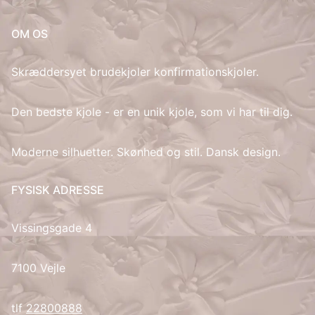
IT
OM OS
LV
Skræddersyet brudekjoler konfirmationskjoler.
LT
Den bedste kjole - er en unik kjole, som vi har til dig.
NO
Moderne silhuetter. Skønhed og stil. Dansk design.
PL
FYSISK ADRESSE
PT
Vissingsgade 4
RU
7100 Vejle
ES
tlf
22800888
SV