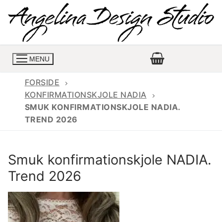
Spring
til
indhold
MENU
FORSIDE
KONFIRMATIONSKJOLE NADIA
SMUK KONFIRMATIONSKJOLE NADIA.
Konfirmationskjoler
TREND 2026
Konfirmationskjoler 2026
Konfirmationskjole
Smuk konfirmationskjole NADIA.
Konfirmations buksedragter
Skrædder priser
Trend 2026
Konfirmationskjoler med lange ærmer
Bukser priser
Book en tid
Konfirmationskjoler udsalg
Jeans priser
Kontakt
Billige konfirmationskjoler