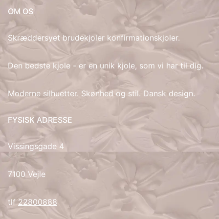
OM OS
IT
Skræddersyet brudekjoler konfirmationskjoler.
LV
Den bedste kjole - er en unik kjole, som vi har til dig.
LT
Moderne silhuetter. Skønhed og stil. Dansk design.
NO
PL
FYSISK ADRESSE
PT
Vissingsgade 4
RU
7100 Vejle
ES
tlf
22800888
SV