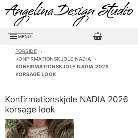
Spring
til
indhold
MENU
FORSIDE
KONFIRMATIONSKJOLE NADIA
KONFIRMATIONSKJOLE NADIA 2026
Konfirmationskjoler
KORSAGE LOOK
Konfirmationskjoler 2026
Konfirmationskjole
Konfirmationskjole NADIA 2026
Konfirmations buksedragter
Skrædder priser
korsage look
Konfirmationskjoler med lange ærmer
Bukser priser
Book en tid
Konfirmationskjoler udsalg
Jeans priser
Kontakt
Billige konfirmationskjoler