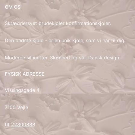
OM OS
IT
Skræddersyet brudekjoler konfirmationskjoler.
LV
Den bedste kjole - er en unik kjole, som vi har til dig.
LT
Moderne silhuetter. Skønhed og stil. Dansk design.
NO
PL
FYSISK ADRESSE
PT
Vissingsgade 4
RU
7100 Vejle
ES
tlf
22800888
SV