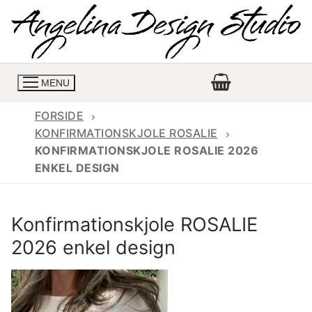
Spring
til
indhold
MENU
FORSIDE
KONFIRMATIONSKJOLE ROSALIE
KONFIRMATIONSKJOLE ROSALIE 2026
Konfirmationskjoler
ENKEL DESIGN
Konfirmationskjoler 2026
Konfirmationskjole
Konfirmationskjole ROSALIE
Konfirmations buksedragter
Skrædder priser
2026 enkel design
Konfirmationskjoler med lange ærmer
Bukser priser
Book en tid
Konfirmationskjoler udsalg
Jeans priser
Kontakt
Billige konfirmationskjoler