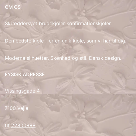
OM OS
IT
Skræddersyet brudekjoler konfirmationskjoler.
LV
Den bedste kjole - er en unik kjole, som vi har til dig.
LT
Moderne silhuetter. Skønhed og stil. Dansk design.
NO
PL
FYSISK ADRESSE
PT
Vissingsgade 4
RU
7100 Vejle
ES
tlf
22800888
SV