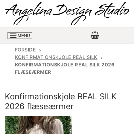
Spring
til
indhold
MENU
FORSIDE
KONFIRMATIONSKJOLE REAL SILK
KONFIRMATIONSKJOLE REAL SILK 2026
Konfirmationskjoler
FLÆSEÆRMER
Konfirmationskjoler 2026
Konfirmationskjole
Konfirmationskjole REAL SILK
Konfirmations buksedragter
Skrædder priser
2026 flæseærmer
Konfirmationskjoler med lange ærmer
Bukser priser
Book en tid
Konfirmationskjoler udsalg
Jeans priser
Kontakt
Billige konfirmationskjoler