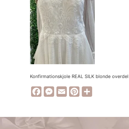
Konfirmationskjole REAL SILK blonde overde
Facebook
Messenger
Email
Pinterest
Share