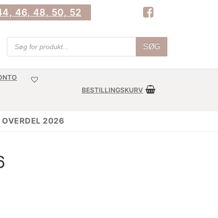
4, 46, 48, 50, 52
Products
SØG
search
KONTO
BESTILLINGSKURV
 OVERDEL 2026
6