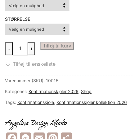
UK
STØRRELSE
Blonde
Tilføj til kurv
-
+
konfirmationskjole
med
Tilføj til ønskeliste
lange
ærmer
Varenummer (SKU):
10015
EVI
Kategorier:
Konfirmationskjoler 2026
,
Shop
antal
Tags:
Konfirmationskjole
,
Konfirmationskjoler kollektion 2026
Facebook
Messenger
Email
Pinterest
Share