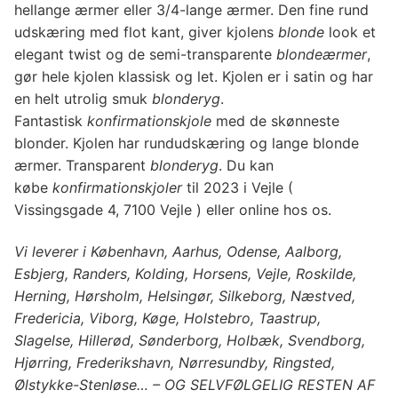
hellange ærmer eller 3/4-lange ærmer. Den fine rund
udskæring med flot kant, giver kjolens
blonde
look et
elegant twist og de semi-transparente
blondeærmer
,
gør hele kjolen klassisk og let. Kjolen er i satin og har
en helt utrolig smuk
blonderyg
.
Fantastisk
konfirmationskjole
med de skønneste
blonder. Kjolen har rundudskæring og lange blonde
ærmer. Transparent
blonderyg
. Du kan
købe
konfirmationskjoler
til 2023 i Vejle (
Vissingsgade 4, 7100 Vejle ) eller online hos os.
Vi leverer i København, Aarhus, Odense, Aalborg,
Esbjerg, Randers, Kolding, Horsens, Vejle, Roskilde,
Herning, Hørsholm, Helsingør, Silkeborg, Næstved,
Fredericia, Viborg, Køge, Holstebro, Taastrup,
Slagelse, Hillerød, Sønderborg, Holbæk, Svendborg,
Hjørring, Frederikshavn, Nørresundby, Ringsted,
Ølstykke-Stenløse… – OG SELVFØLGELIG RESTEN AF