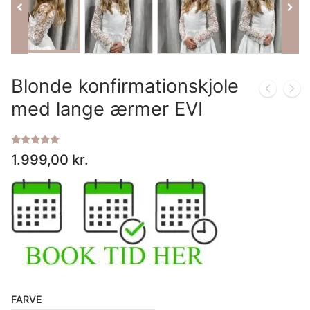
IT
LV
Blonde konfirmationskjole
LT
med lange ærmer EVI
NO
Bedømt
1
1.999,00
kr.
som
5.00
PL
ud af 5
baseret på
kundebedømmelse
PT
RU
ES
FARVE
SV