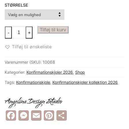
STØRRELSE
UK
Fantastisk
Tilføj til kurv
-
+
konfirmationskjole
ROBERTA
Tilføj til ønskeliste
antal
Varenummer (SKU):
10068
Kategorier:
Konfirmationskjoler 2026
,
Shop
Tags:
Konfirmationskjole
,
Konfirmationskjoler kollektion 2026
Facebook
Messenger
Email
Pinterest
Share