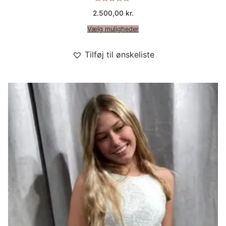
Vurderet
2.500,00
kr.
5.00
ud af 5
Vælg muligheder
Tilføj til ønskeliste