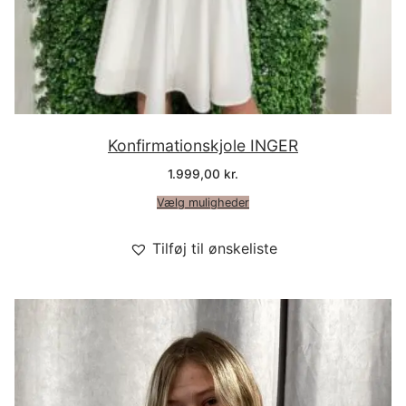
IT
LV
LT
Konfirmationskjole INGER
NO
1.999,00
kr.
Vælg muligheder
PL
Tilføj til ønskeliste
PT
RU
ES
SV