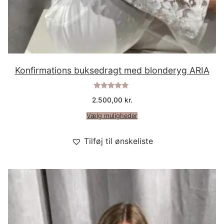
Konfirmations buksedragt med blonderyg ARIA
Vurderet
2.500,00
kr.
5.00
ud af 5
Vælg muligheder
Tilføj til ønskeliste