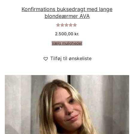
Konfirmations buksedragt med lange
blondeærmer AVA
Vurderet
2.500,00
kr.
5.00
ud af 5
Vælg muligheder
Tilføj til ønskeliste