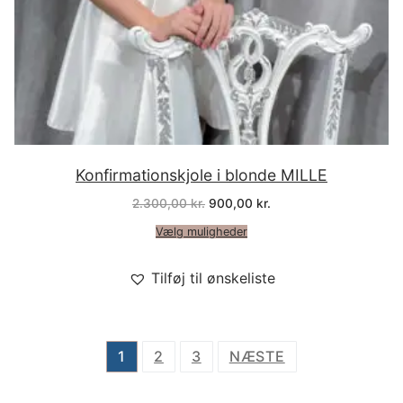
Konfirmationskjole i blonde MILLE
Den
Den
2.300,00
kr.
900,00
kr.
oprindelige
aktuelle
pris
pris
Vælg muligheder
var:
er:
2.300,00 kr..
900,00 kr..
Tilføj til ønskeliste
Indlægsinddeling
1
2
3
NÆSTE