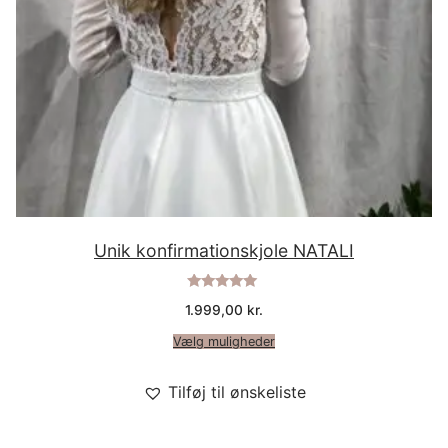
Unik konfirmationskjole NATALI
Vurderet
1.999,00
kr.
5.00
ud af 5
Vælg muligheder
Tilføj til ønskeliste