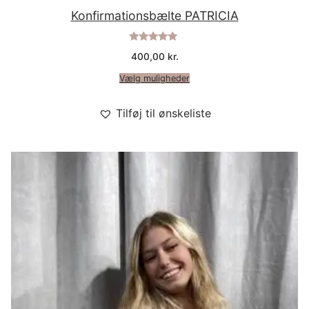
Konfirmationsbælte PATRICIA
Vurderet
400,00
kr.
5.00
ud af 5
Vælg muligheder
Tilføj til ønskeliste