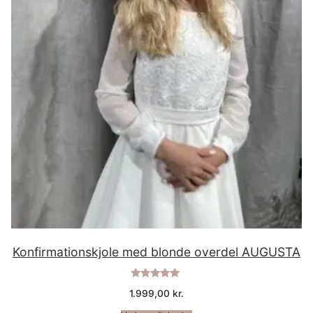
Konfirmationskjole med blonde overdel AUGUSTA
Vurderet
1.999,00
kr.
5.00
ud af 5