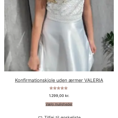
Konfirmationskjole uden ærmer VALERIA
Vurderet
1.299,00
kr.
5.00
ud af 5
Vælg muligheder
Tilføj til ønskeliste