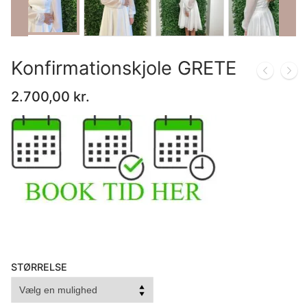
IT
Konfirmationskjole GRETE
LV
2.700,00
kr.
LT
NO
PL
PT
RU
STØRRELSE
ES
SV