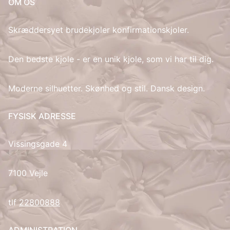
OM OS
Skræddersyet brudekjoler konfirmationskjoler.
Den bedste kjole - er en unik kjole, som vi har til dig.
Moderne silhuetter. Skønhed og stil. Dansk design.
FYSISK ADRESSE
Vissingsgade 4
7100 Vejle
tlf
22800888