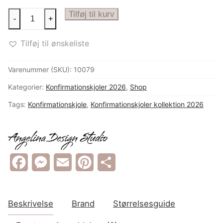
Konfirmationskjole
Tilføj til kurv
-
+
UK
GRETE
antal
Tilføj til ønskeliste
Varenummer (SKU):
10079
Kategorier:
Konfirmationskjoler 2026
,
Shop
Tags:
Konfirmationskjole
,
Konfirmationskjoler kollektion 2026
Facebook
Messenger
Email
Pinterest
Share
Beskrivelse
Brand
Størrelsesguide