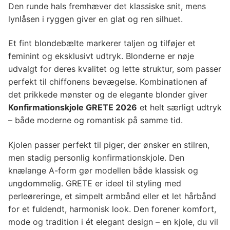
Den runde hals fremhæver det klassiske snit, mens
lynlåsen i ryggen giver en glat og ren silhuet.
Et fint blondebælte markerer taljen og tilføjer et
feminint og eksklusivt udtryk. Blonderne er nøje
udvalgt for deres kvalitet og lette struktur, som passer
perfekt til chiffonens bevægelse. Kombinationen af
det prikkede mønster og de elegante blonder giver
Konfirmationskjole GRETE 2026
et helt særligt udtryk
– både moderne og romantisk på samme tid.
Kjolen passer perfekt til piger, der ønsker en stilren,
men stadig personlig konfirmationskjole. Den
knælange A-form gør modellen både klassisk og
ungdommelig. GRETE er ideel til styling med
perleøreringe, et simpelt armbånd eller et let hårbånd
for et fuldendt, harmonisk look. Den forener komfort,
mode og tradition i ét elegant design – en kjole, du vil