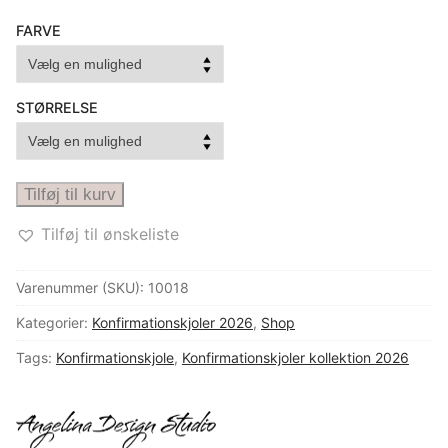
FARVE
UK
STØRRELSE
Konfirmationskjole
Tilføj til kurv
med
Tilføj til ønskeliste
blonderyg
LEXIE
Varenummer (SKU):
10018
antal
Kategorier:
Konfirmationskjoler 2026
,
Shop
Tags:
Konfirmationskjole
,
Konfirmationskjoler kollektion 2026