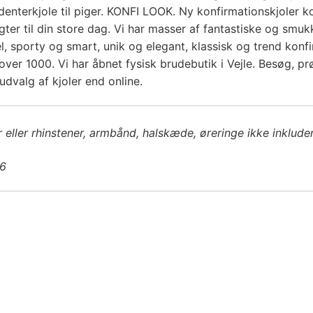
ES
tudenterkjole til piger. KONFI LOOK. Ny konfirmationskjoler kol
agter til din store dag. Vi har masser af fantastiske og smu
SV
el, sporty og smart, unik og elegant, klassisk og trend kon
over 1000. Vi har åbnet fysisk brudebutik i Vejle. Besøg, p
UK
dvalg af kjoler end online.
r eller rhinstener, armbånd, halskæde, øreringe ikke inklude
36