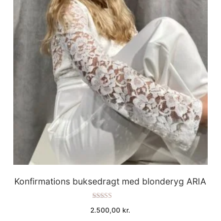
Konfirmations buksedragt med blonderyg ARIA
Vurderet
2.500,00
kr.
5.00
ud af 5