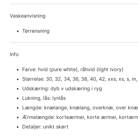
Vaskeanvisning
Tørrensning
Info
Farve: hvid (pure white), råhvid (light ivory)
Størrelse: 30, 32, 34, 36, 38, 40, 42, xxs, xs, s, m, l
Udskæring: dyb v udskæring i ryg
Lukning, lås: lynlås
Længde: knælange, knælang, overknæ, over knæ,
Ærmelængde: korteærmer, korte ærmer, kortærm
Detaljer: unikt skørt