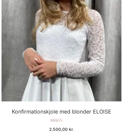
Konfirmationskjole med blonder ELOISE
Vurderet
2.500,00
kr.
5.00
ud af 5