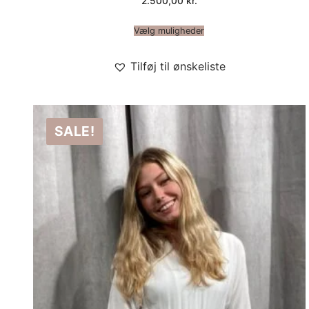
2.500,00
kr.
5.00
ud af 5
Vælg muligheder
Tilføj til ønskeliste
SALE!