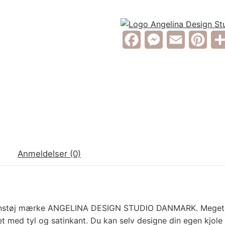
FR
DE
Facebook
Messenger
Email
Pint
IT
LV
LT
NO
Anmeldelser (0)
PL
PT
RU
ionstøj mærke ANGELINA DESIGN STUDIO DANMARK. Meget sm
med tyl og satinkant. Du kan selv designe din egen kjole og