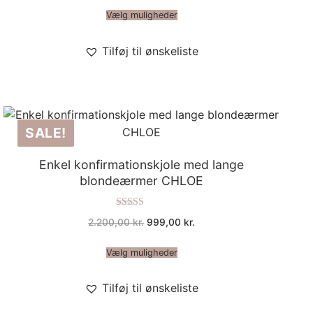
Vælg muligheder
Tilføj til ønskeliste
SALE!
Enkel konfirmationskjole med lange
blondeærmer CHLOE
Vurderet
Den
Den
2.200,00
kr.
999,00
kr.
5.00
oprindelige
aktuelle
ud af 5
pris
pris
var:
er:
Vælg muligheder
2.200,00 kr..
999,00 kr..
Tilføj til ønskeliste