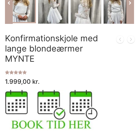
IT
LV
Konfirmationskjole med
LT
lange blondeærmer
MYNTE
NO
PL
Bedømt
1
1.999,00
kr.
som
5.00
ud af 5
PT
baseret på
kundebedømmelse
RU
ES
SV