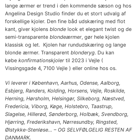
lange ærmer er trend i den kommende sæson og hos
Angelina Design Studio finder du et stort udvalg af
forskellige kjoler. Den fine båd udskæring med flot
kant, giver kjolens
blonde
look et elegant twist og de
semi-transparente
blondeærmer
, gør hele kjolen
klassisk og let. Kjolen har rundudskæring og lange
blonde ærmer. Transparent
blonderyg
. Du kan
købe
konfirmationskjoler
til 2023 i Vejle (
Vissingsgade 4, 7100 Vejle ) eller online hos os.
Vi leverer i København, Aarhus, Odense, Aalborg,
Esbjerg, Randers, Kolding, Horsens, Vejle, Roskilde,
Herning, Hørsholm, Helsingør, Silkeborg, Næstved,
Fredericia, Viborg, Køge, Holstebro, Taastrup,
Slagelse, Hillerød, Sønderborg, Holbæk, Svendborg,
Hjørring, Frederikshavn, Nørresundby, Ringsted,
Ølstykke-Stenløse… – OG SELVFØLGELIG RESTEN AF
DANMARK.