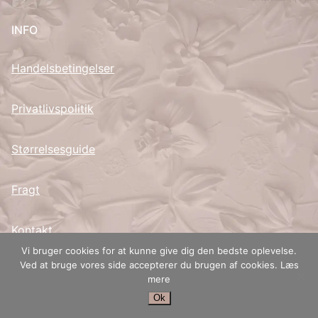
INFO
Handelsbetingelser
Privatlivspolitik
Størrelsesguide
Fragt
Kontakt
Vi bruger cookies for at kunne give dig den bedste oplevelse.
Ved at bruge vores side accepterer du brugen af cookies. Læs
mere
Copyright © 2015 – 2026 Angelina Design Studio
Ok