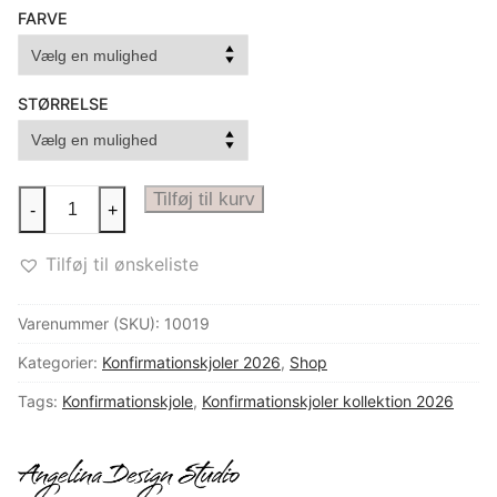
FARVE
UK
STØRRELSE
Konfirmationskjole
Tilføj til kurv
-
+
med
lange
Tilføj til ønskeliste
blondeærmer
MYNTE
Varenummer (SKU):
10019
antal
Kategorier:
Konfirmationskjoler 2026
,
Shop
Tags:
Konfirmationskjole
,
Konfirmationskjoler kollektion 2026