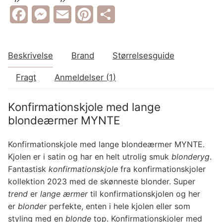
Facebook
Messenger
Email
Pinterest
Share
Beskrivelse
Brand
Størrelsesguide
Fragt
Anmeldelser (1)
Konfirmationskjole med lange
blondeærmer MYNTE
Konfirmationskjole med lange blondeærmer MYNTE.
Kjolen er i satin og har en helt utrolig smuk
blonderyg
.
Fantastisk
konfirmationskjole
fra konfirmationskjoler
kollektion 2023 med de skønneste blonder. Super
trend
er
lange ærmer
til konfirmationskjolen og her
er
blonder
perfekte, enten i hele kjolen eller som
styling med en
blonde
top. Konfirmationskjoler med