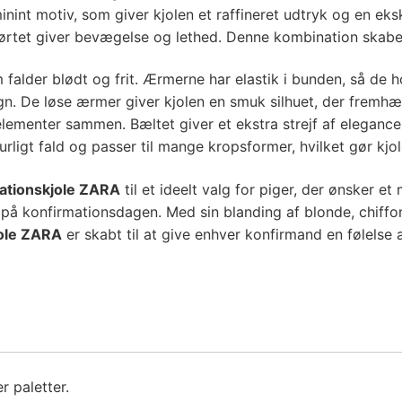
ES
int motiv, som giver kjolen et raffineret udtryk og en eksk
kørtet giver bevægelse og lethed. Denne kombination skabe
SV
falder blødt og frit. Ærmerne har elastik i bunden, så de h
UK
. De løse ærmer giver kjolen en smuk silhuet, der fremhæver
lementer sammen. Bæltet giver et ekstra strejf af eleganc
ligt fald og passer til mange kropsformer, hvilket gør kjo
ationskjole ZARA
til et ideelt valg for piger, der ønsker et
 på konfirmationsdagen. Med sin blanding af blonde, chiffo
jole ZARA
er skabt til at give enhver konfirmand en følelse a
r paletter.