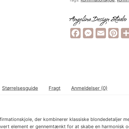
FR
DE
IT
Facebook
Messenger
Email
Pint
LV
LT
NO
Størrelsesguide
Fragt
Anmeldelser (0)
PL
PT
RU
mationskjole, der kombinerer klassiske blondedetaljer med 
hvert element er gennemtænkt for at skabe en harmonisk og 