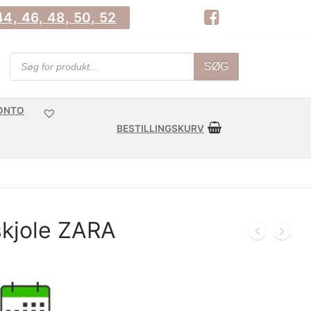
4, 46, 48, 50, 52
Products
SØG
search
KONTO
BESTILLINGSKURV
skjole ZARA