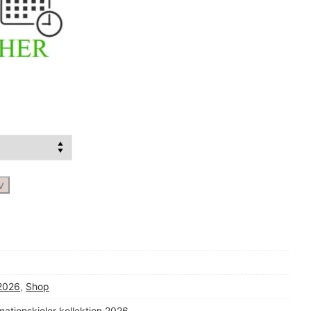
v
 2026
,
Shop
mationskjoler kollektion 2026