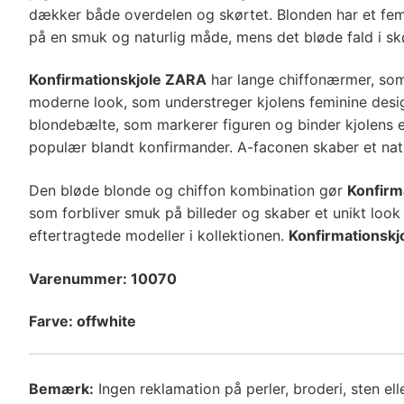
dækker både overdelen og skørtet. Blonden har et femin
på en smuk og naturlig måde, mens det bløde fald i s
Konfirmationskjole ZARA
har lange chiffonærmer, som 
moderne look, som understreger kjolens feminine design
blondebælte, som markerer figuren og binder kjolens e
populær blandt konfirmander. A-faconen skaber et natur
Den bløde blonde og chiffon kombination gør
Konfirm
som forbliver smuk på billeder og skaber et unikt look
eftertragtede modeller i kollektionen.
Konfirmationsk
Varenummer: 10070
Farve: offwhite
Bemærk:
Ingen reklamation på perler, broderi, sten elle