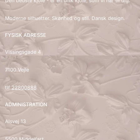
Den bedste kjole - er en unik kjole, som vi har til dig.
IT
Moderne silhuetter. Skønhed og stil. Dansk design.
LV
FYSISK ADRESSE
LT
Vissingsgade 4
NO
7100 Vejle
PL
tlf
22800888
PT
ADMINISTRATION
RU
Alsvej 13
ES
SV
5500 Middelfart