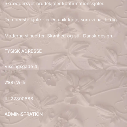
Skræddersyet brudekjoler konfirmationskjoler.
IT
Den bedste kjole - er en unik kjole, som vi har til dig.
LV
Moderne silhuetter. Skønhed og stil. Dansk design.
LT
FYSISK ADRESSE
NO
Vissingsgade 4
PL
7100 Vejle
PT
RU
tlf
22800888
ES
ADMINISTRATION
SV