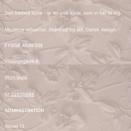
Den bedste kjole - er en unik kjole, som vi har til dig.
IT
LV
Moderne silhuetter. Skønhed og stil. Dansk design.
LT
FYSISK ADRESSE
NO
Vissingsgade 4
PL
7100 Vejle
PT
tlf
22800888
RU
ADMINISTRATION
ES
Alsvej 13
SV