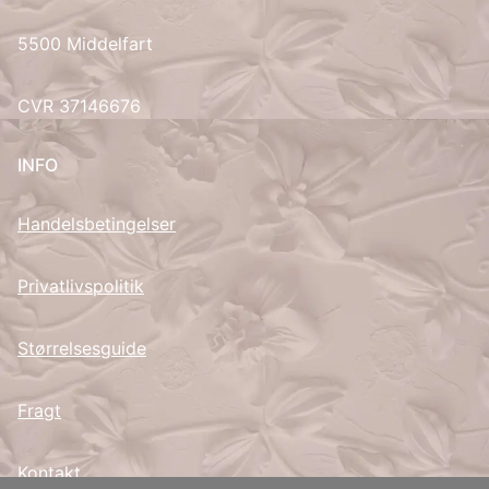
5500 Middelfart
UK
CVR 37146676
INFO
Handelsbetingelser
Privatlivspolitik
Størrelsesguide
Fragt
Kontakt