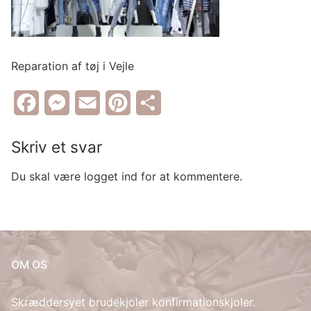
Skjorte priser
Parkering
Min konto
Nederdel priser
Nyheder
Kjole priser
Reparation af tøj i Vejle
DA
Blazer priser
DA
Facebook
Messenger
Email
Pinterest
Share
Søg
Frakke priser
efter:
NL
Skriv et svar
Brudekjole og gallakjole
EN
Du skal være logget ind for at kommentere.
Bolig tilbehør
EO
Reparation af tøj
FI
OM OS
FR
Skræddersyet brudekjoler konfirmationskjoler.
DE