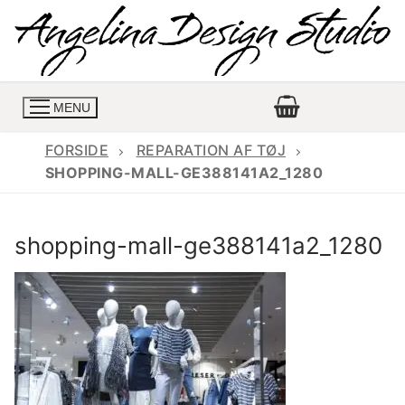
Spring
til
indhold
MENU
FORSIDE
REPARATION AF TØJ
SHOPPING-MALL-GE388141A2_1280
Konfirmationskjoler
shopping-mall-ge388141a2_1280
Konfirmationskjoler 2026
Konfirmationskjole
Konfirmations buksedragter
Skrædder priser
Konfirmationskjoler med lange ærmer
Bukser priser
Book en tid
Konfirmationskjoler udsalg
Jeans priser
Kontakt
Billige konfirmationskjoler