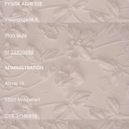
FYSISK ADRESSE
IT
Vissingsgade 4
LV
7100 Vejle
LT
tlf
22800888
NO
ADMINISTRATION
PL
Alsvej 13
PT
RU
5500 Middelfart
ES
CVR 37146676
SV