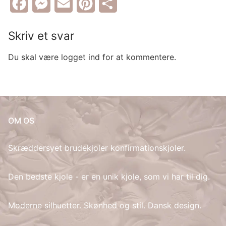
Skjorte priser
Parkering
Min konto
Facebook
Messenger
Email
Pinterest
Share
Nederdel priser
Nyheder
Skriv et svar
Kjole priser
DA
Du skal være logget ind for at kommentere.
Blazer priser
DA
Søg
Frakke priser
efter:
NL
Brudekjole og gallakjole
OM OS
EN
Bolig tilbehør
Skræddersyet brudekjoler konfirmationskjoler.
EO
Reparation af tøj
FI
Den bedste kjole - er en unik kjole, som vi har til dig.
FR
Moderne silhuetter. Skønhed og stil. Dansk design.
DE