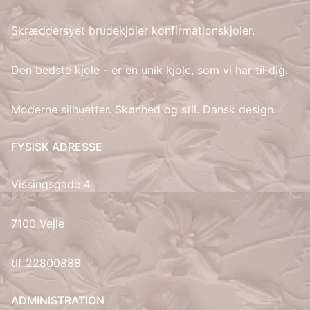
Skræddersyet brudekjoler konfirmationskjoler.
IT
LV
Den bedste kjole - er en unik kjole, som vi har til dig.
LT
Moderne silhuetter. Skønhed og stil. Dansk design.
NO
FYSISK ADRESSE
PL
Vissingsgade 4
PT
7100 Vejle
RU
tlf
22800888
ES
ADMINISTRATION
SV