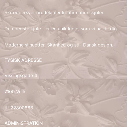
Skræddersyet brudekjoler konfirmationskjoler.
IT
LV
Den bedste kjole - er en unik kjole, som vi har til dig.
LT
Moderne silhuetter. Skønhed og stil. Dansk design.
NO
FYSISK ADRESSE
PL
Vissingsgade 4
PT
7100 Vejle
RU
tlf
22800888
ES
ADMINISTRATION
SV