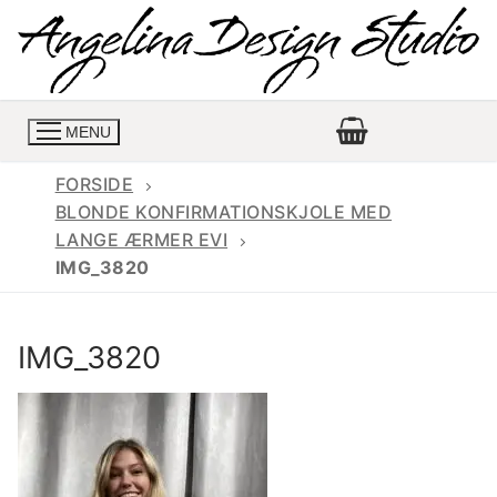
Spring
til
indhold
MENU
FORSIDE
BLONDE KONFIRMATIONSKJOLE MED
LANGE ÆRMER EVI
Konfirmationskjoler
IMG_3820
Konfirmationskjoler 2026
Konfirmationskjole
IMG_3820
Konfirmations buksedragter
Skrædder priser
Konfirmationskjoler med lange ærmer
Bukser priser
Book en tid
Konfirmationskjoler udsalg
Jeans priser
Kontakt
Billige konfirmationskjoler