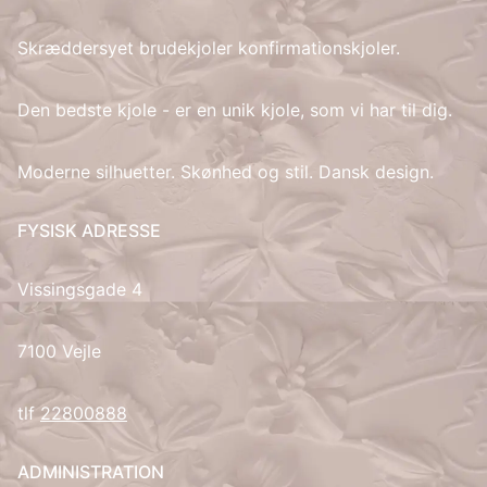
Skræddersyet brudekjoler konfirmationskjoler.
IT
LV
Den bedste kjole - er en unik kjole, som vi har til dig.
LT
Moderne silhuetter. Skønhed og stil. Dansk design.
NO
FYSISK ADRESSE
PL
Vissingsgade 4
PT
7100 Vejle
RU
tlf
22800888
ES
ADMINISTRATION
SV