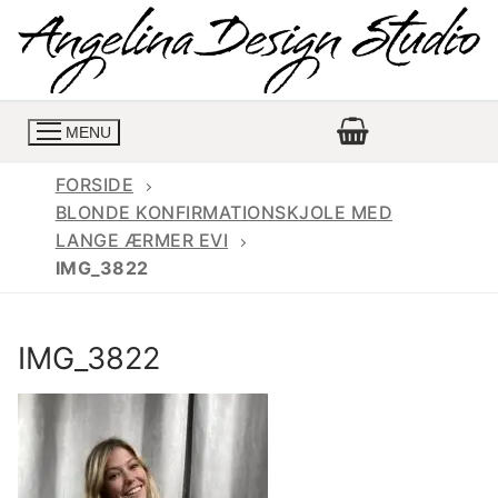
Spring
til
indhold
MENU
FORSIDE
BLONDE KONFIRMATIONSKJOLE MED
LANGE ÆRMER EVI
Konfirmationskjoler
IMG_3822
Konfirmationskjoler 2026
Konfirmationskjole
IMG_3822
Konfirmations buksedragter
Skrædder priser
Konfirmationskjoler med lange ærmer
Bukser priser
Book en tid
Konfirmationskjoler udsalg
Jeans priser
Kontakt
Billige konfirmationskjoler