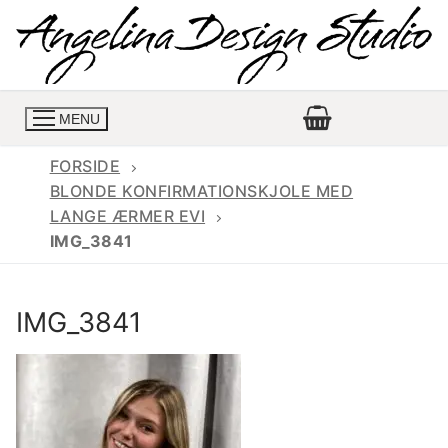
Spring
til
indhold
MENU
FORSIDE
BLONDE KONFIRMATIONSKJOLE MED
LANGE ÆRMER EVI
Konfirmationskjoler
IMG_3841
Konfirmationskjoler 2026
Konfirmationskjole
IMG_3841
Konfirmations buksedragter
Skrædder priser
Konfirmationskjoler med lange ærmer
Bukser priser
Book en tid
Konfirmationskjoler udsalg
Jeans priser
Kontakt
Billige konfirmationskjoler