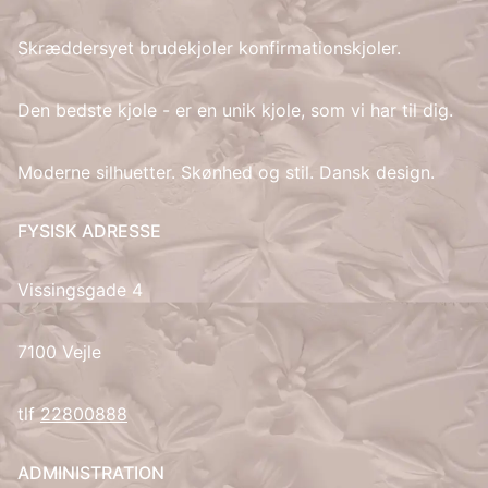
Skræddersyet brudekjoler konfirmationskjoler.
IT
LV
Den bedste kjole - er en unik kjole, som vi har til dig.
LT
Moderne silhuetter. Skønhed og stil. Dansk design.
NO
FYSISK ADRESSE
PL
Vissingsgade 4
PT
7100 Vejle
RU
tlf
22800888
ES
ADMINISTRATION
SV