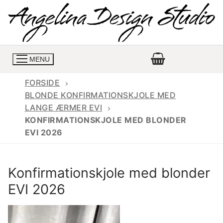
Spring
til
indhold
MENU
FORSIDE
BLONDE KONFIRMATIONSKJOLE MED
LANGE ÆRMER EVI
Konfirmationskjoler
KONFIRMATIONSKJOLE MED BLONDER
EVI 2026
Konfirmationskjoler 2026
Konfirmationskjole
Konfirmations buksedragter
Skrædder priser
Konfirmationskjole med blonder
Konfirmationskjoler med lange ærmer
Bukser priser
Book en tid
EVI 2026
Konfirmationskjoler udsalg
Jeans priser
Kontakt
Billige konfirmationskjoler