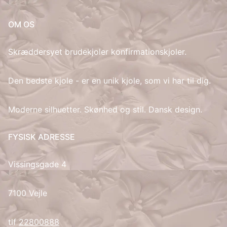
IT
OM OS
LV
Skræddersyet brudekjoler konfirmationskjoler.
LT
Den bedste kjole - er en unik kjole, som vi har til dig.
NO
Moderne silhuetter. Skønhed og stil. Dansk design.
PL
FYSISK ADRESSE
PT
Vissingsgade 4
RU
7100 Vejle
ES
tlf
22800888
SV