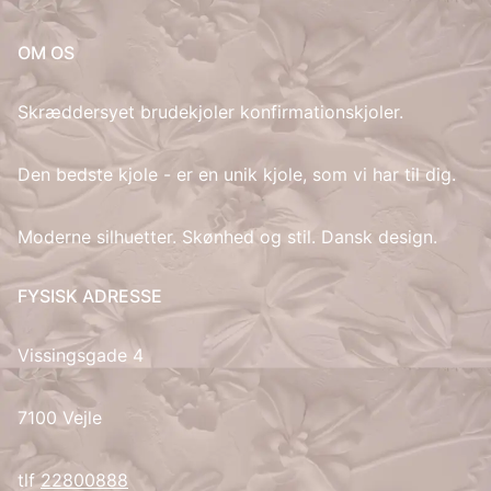
IT
OM OS
LV
Skræddersyet brudekjoler konfirmationskjoler.
LT
Den bedste kjole - er en unik kjole, som vi har til dig.
NO
Moderne silhuetter. Skønhed og stil. Dansk design.
PL
FYSISK ADRESSE
PT
Vissingsgade 4
RU
7100 Vejle
ES
tlf
22800888
SV