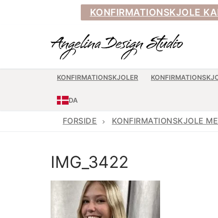
Spring
KONFIRMATIONSKJOLE KAN BE
til
indhold
KONFIRMATIONSKJOLER
KONFIRMATIONSKJ
DA
FORSIDE
KONFIRMATIONSKJOLE ME
IMG_3422