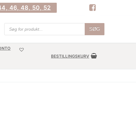
4, 46, 48, 50, 52
Products
SØG
search
KONTO
BESTILLINGSKURV