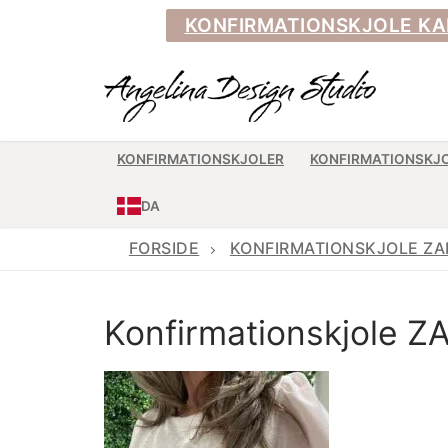
Spring
KONFIRMATIONSKJOLE KAN BE
til
indhold
KONFIRMATIONSKJOLER
KONFIRMATIONSKJ
DA
FORSIDE
KONFIRMATIONSKJOLE ZA
Konfirmationskjole Z