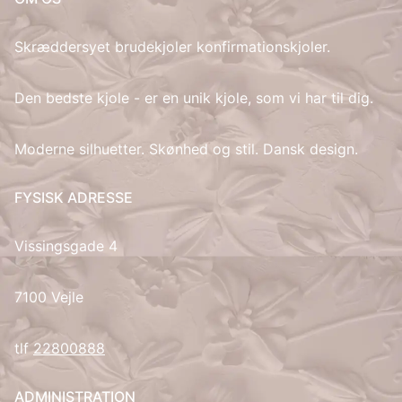
IT
Skræddersyet brudekjoler konfirmationskjoler.
LV
Den bedste kjole - er en unik kjole, som vi har til dig.
LT
Moderne silhuetter. Skønhed og stil. Dansk design.
NO
FYSISK ADRESSE
PL
Vissingsgade 4
PT
7100 Vejle
RU
tlf
22800888
ES
SV
ADMINISTRATION