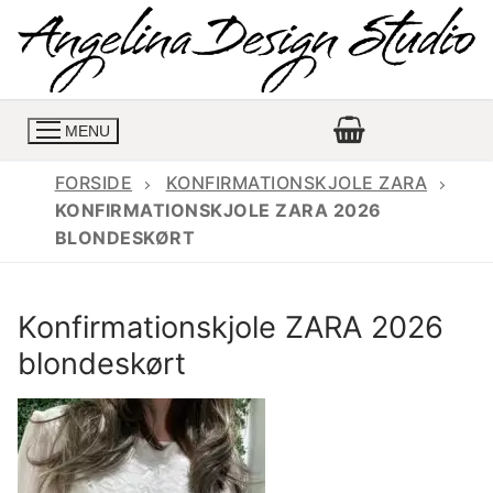
Spring
til
indhold
MENU
FORSIDE
KONFIRMATIONSKJOLE ZARA
KONFIRMATIONSKJOLE ZARA 2026
BLONDESKØRT
Konfirmationskjoler
Konfirmationskjoler 2026
Konfirmationskjole
Konfirmationskjole ZARA 2026
Konfirmations buksedragter
Skrædder priser
blondeskørt
Konfirmationskjoler med lange ærmer
Bukser priser
Book en tid
Konfirmationskjoler udsalg
Jeans priser
Kontakt
Billige konfirmationskjoler