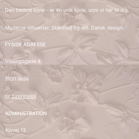
Den bedste kjole - er en unik kjole, som vi har til dig.
Moderne silhuetter. Skønhed og stil. Dansk design.
FYSISK ADRESSE
Vissingsgade 4
7100 Vejle
tlf
22800888
ADMINISTRATION
Alsvej 13