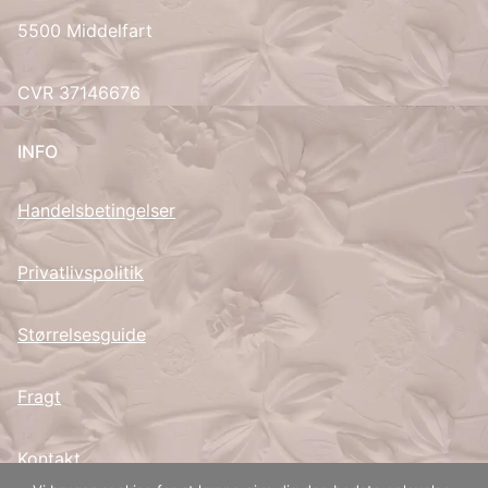
5500 Middelfart
CVR 37146676
INFO
Handelsbetingelser
Privatlivspolitik
Størrelsesguide
Fragt
Kontakt