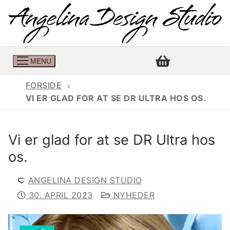
MENU
FORSIDE
VI ER GLAD FOR AT SE DR ULTRA HOS OS.
Konfirmationskjoler
Vi er glad for at se DR Ultra hos
Konfirmationskjoler 2026
Konfirmationskjole
os.
Konfirmations buksedragter
Skrædder priser
ANGELINA DESIGN STUDIO
Konfirmationskjoler med lange ærmer
Bukser priser
Book en tid
30. APRIL 2023
NYHEDER
Konfirmationskjoler udsalg
Jeans priser
Kontakt
Billige konfirmationskjoler