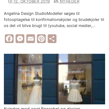
12. OKTOBER 2019
NYHEDER
Angelina Design StudioModeller søges til
fotooptagelse til konfirmationskjoler og brudekjoler til
os det vil blive brugt til (youtube, social medier,…
Facebook
Messenger
Email
Pinterest
Share
Kvinden med eget fingerbøl og design